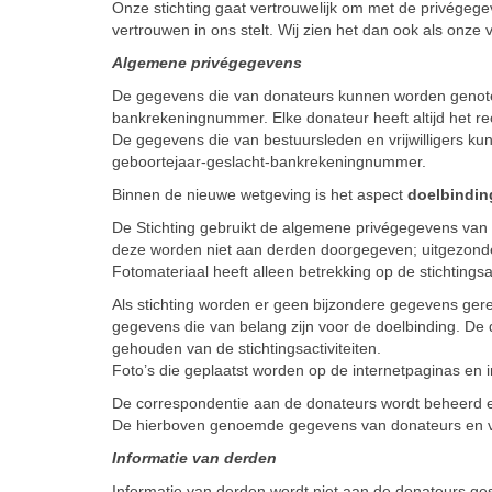
Onze stichting gaat vertrouwelijk om met de privégeg
vertrouwen in ons stelt. Wij zien het dan ook als onz
Algemene privégegevens
De gegevens die van donateurs kunnen worden genote
bankrekeningnummer. Elke donateur heeft altijd het re
De gegevens die van bestuursleden en vrijwilligers 
geboortejaar-geslacht-bankrekeningnummer.
Binnen de nieuwe wetgeving is het aspect
doelbindin
De Stichting gebruikt de algemene privégegevens van he
deze worden niet aan derden doorgegeven; uitgezonder
Fotomateriaal heeft alleen betrekking op de stichtingsac
Als stichting worden er geen bijzondere gegevens gereg
gegevens die van belang zijn voor de doelbinding. De d
gehouden van de stichtingsactiviteiten.
Foto’s die geplaatst worden op de internetpaginas en i
De correspondentie aan de donateurs wordt beheerd en
De hierboven genoemde gegevens van donateurs en vrij
Informatie van derden
Informatie van derden wordt niet aan de donateurs g