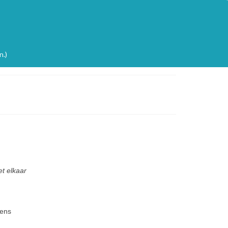
n.)
t elkaar
vens