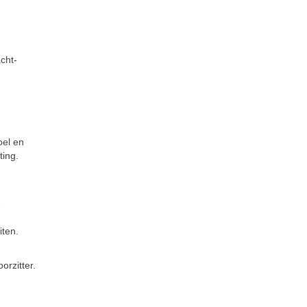
cht-
oel en
ting.
e
iten.
rzitter.