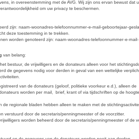
evens, in overeenstemming met de AVG. Wij zijn ons ervan bewust dat u
e verantwoordelijkheid om uw privacy te beschermen.
erd zijn: naam-woonadres-telefoonnummer-e-mail-geboortejaar-gesla
cht deze toestemming in te trekken.
kunnen worden genoteerd zijn: naam-woonadres-telefoonnummer-e-mail-
g
van belang:
t bestuur, de vrijwilligers en de donateurs alleen voor het stichtingsd
d de gegevens nodig voor derden in geval van een wettelijke verplich
tiviteiten.
istreerd van de donateurs (geloof, politieke voorkeur e.d.), alleen de
onateurs worden per mail, brief, krant of via tijdschriften op de hoogt
n de regionale bladen hebben alleen te maken met de stichtingsactivite
 verstuurd door de secretaris/penningmeester of de voorzitter.
willigers worden beheerd door de secretaris/penningmeester of de voo
estuurd en de gegevens van de donateurs worden nooit aan derden